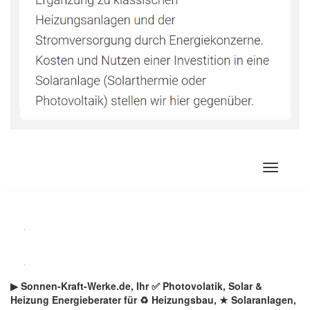
Zum
Inhalt
springen
▶︎ Sonnen-Kraft-Werke.de, Ihr ✅ Photovolatik, Solar &
Heizung Energieberater für ♻ Heizungsbau, ★ Solaranlagen,