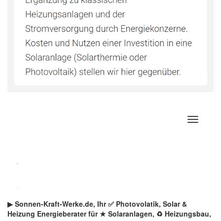
Zum
Inhalt
springen
▶︎ Sonnen-Kraft-Werke.de, Ihr ✅ Photovolatik, Solar &
Heizung Energieberater für ★ Solaranlagen, ♻ Heizungsbau,