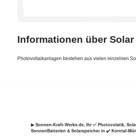
Zum
Inhalt
springen
▶︎ Sonnen-Kraft-Werke.de, Ihr ✅ Photovolatik, So
SonnenBatterien & Solarspeicher in ✔️ Korntal-Mü