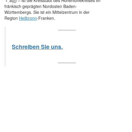
ˈi​ːˌau̧]) – ist die Kreisstadt des Hohenlohekreises im
fränkisch geprägten Nordosten Baden-
Württembergs. Sie ist ein Mittelzentrum in der
Region
Heilbronn
-Franken.
Schreiben Sie uns.