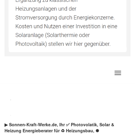
Zum
Inhalt
springen
▶︎ Sonnen-Kraft-Werke.de, Ihr ✅ Photovolatik, Solar &
Heizung Energieberater für ♻ Heizungsbau, ✺