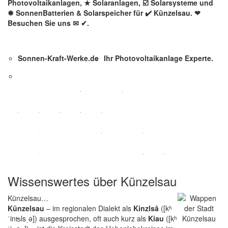
Photovoltaikanlagen, ★ Solaranlagen, ☑️ Solarsysteme und
✹ SonnenBatterien & Solarspeicher für ✔️ Künzelsau. ❤
Besuchen Sie uns ✉ ✔.
Sonnen-Kraft-Werke.de
Ihr Photovoltaikanlage Experte.
Wissenswertes über Künzelsau
Künzelsau…
Künzelsau
– im regionalen Dialekt als
Kinzlsâ
([kʰ
ˈinʦlsˌə]) ausgesprochen, oft auch kurz als
Kiau
([kʰ