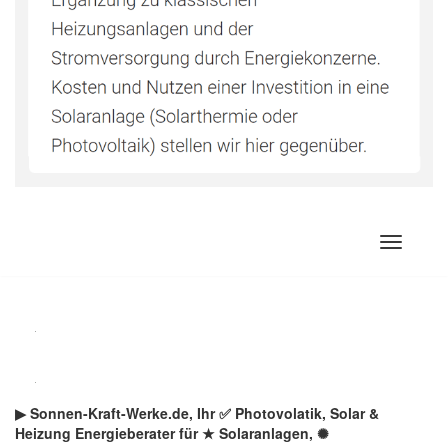
Zum
Inhalt
springen
▶︎ Sonnen-Kraft-Werke.de, Ihr ✅ Photovolatik, Solar &
Heizung Energieberater für ★ Solaranlagen, ✺