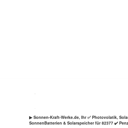
Zum
Inhalt
springen
▶︎ Sonnen-Kraft-Werke.de, Ihr ✅ Photovolatik, So
SonnenBatterien & Solarspeicher für 82377 ✔️ Pen