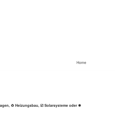
Home
nlagen, ♻ Heizungsbau, ☑️ Solarsysteme oder ✹