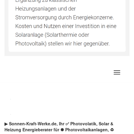
Zum
Inhalt
springen
▶︎ Sonnen-Kraft-Werke.de, Ihr ✅ Photovolatik, Solar &
Heizung Energieberater für ✺ Photovoltaikanlagen, ♻