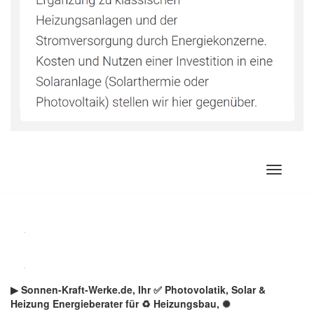
Zum
Inhalt
springen
▶︎ Sonnen-Kraft-Werke.de, Ihr ✅ Photovolatik, Solar &
Heizung Energieberater für ♻ Heizungsbau, ✺