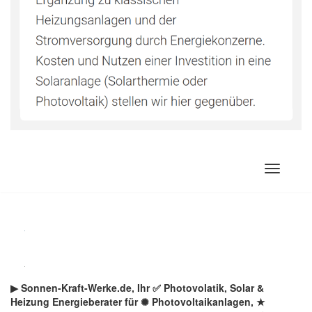
Zum
Inhalt
springen
▶︎ Sonnen-Kraft-Werke.de, Ihr ✅ Photovolatik, Solar &
Heizung Energieberater für ✺ Photovoltaikanlagen, ★