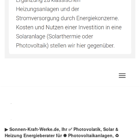
Zum
Inhalt
springen
▶︎ Sonnen-Kraft-Werke.de, Ihr ✅ Photovolatik, Solar &
Heizung Energieberater für ✺ Photovoltaikanlagen, ♻