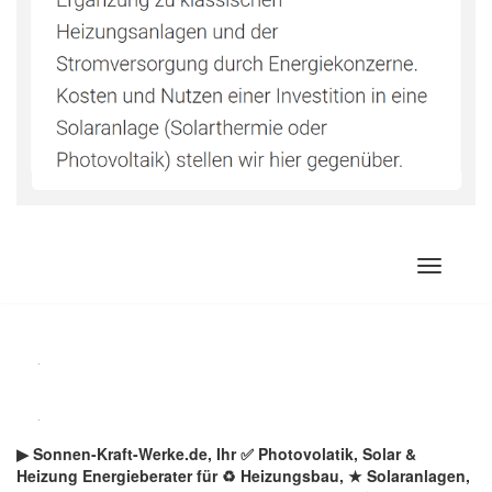
Zum
Inhalt
springen
▶︎ Sonnen-Kraft-Werke.de, Ihr ✅ Photovolatik, Solar &
Heizung Energieberater für ♻ Heizungsbau, ★ Solaranlagen,