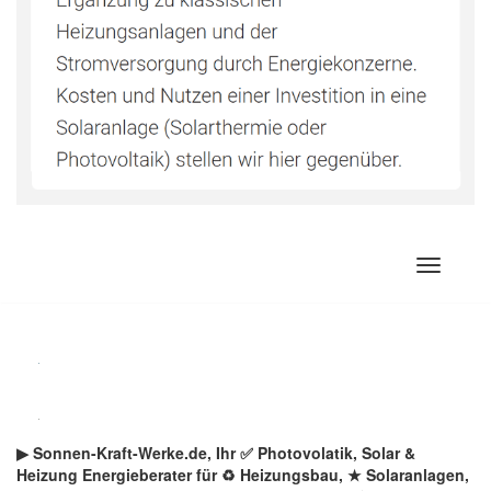
Zum
Inhalt
springen
▶︎ Sonnen-Kraft-Werke.de, Ihr ✅ Photovolatik, Solar &
Heizung Energieberater für ♻ Heizungsbau, ★ Solaranlagen,