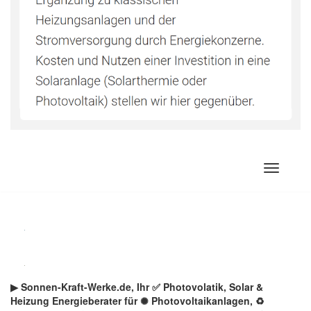
Zum
Inhalt
springen
▶︎ Sonnen-Kraft-Werke.de, Ihr ✅ Photovolatik, Solar &
Heizung Energieberater für ✺ Photovoltaikanlagen, ♻