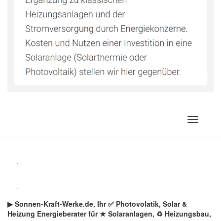
Zum
Inhalt
springen
▶︎ Sonnen-Kraft-Werke.de, Ihr ✅ Photovolatik, Solar &
Heizung Energieberater für ★ Solaranlagen, ♻ Heizungsbau,